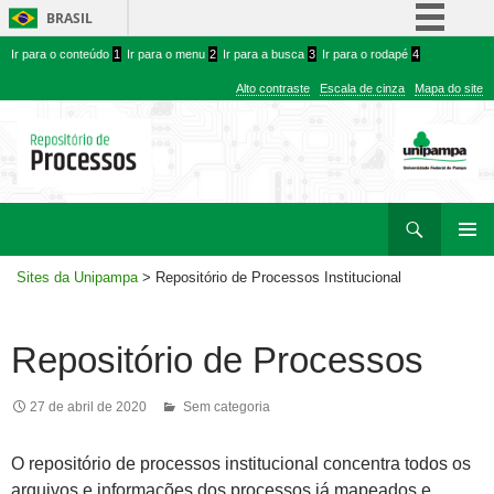
BRASIL
Ir
Ir
Simplifique!
Ir para o conteúdo
1
Ir para o menu
2
Ir para a busca
3
Ir para o rodapé
4
para
para
Comunica BR
Alto contraste
Escala de cinza
Mapa do site
conteúdo
menu
Participe
superior
Acesso à informação
Legislação
Ir
Pesquisar
Canais
para
MENU
rodapé
Sites da Unipampa
>
Repositório de Processos Institucional
PRINCI
Repositório de Processos
27 de abril de 2020
Sem categoria
O repositório de processos institucional concentra todos os
arquivos e informações dos processos já mapeados e