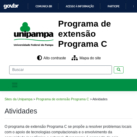
Pular
COMUNICA BR
ACESSO À INFORMAÇÃO
PARTICIPE
LE
para
o
IR
PARA
conteúdo
Programa de
O
CONTEÚDO
extensão
Programa C
Alto contraste
Mapa do site
Pesquisar
Sites da Unipampa
>
Programa de extensão Programa C
>
Atividades
Atividades
O programa de extensão Programa C se propõe a resolver problemas locais
com o apoio de tecnologias computacionais e o envolvimento da