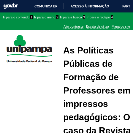
COMUNICA BR
ACESSO À INFORMAÇÃO
PARTI
IR
Ir
Ir
Ir
Ir para o conteúdo
1
Ir para o menu
2
Ir para a busca
3
Ir para o rodapé
4
PARA
para
para
para
O
Alto contraste
Escala de cinza
Mapa do site
CONTEÚDO
conteúdo
menu
menu
superior
lateral
As Políticas
Públicas de
Formação de
Professores em
impressos
pedagógicos: O
caso da Revista