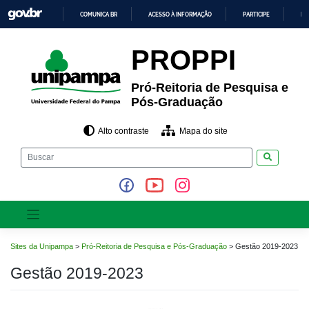
Pular
COMUNICA BR
ACESSO À INFORMAÇÃO
PARTICIPE
LE
para
o
IR
PARA
conteúdo
PROPPI
O
CONTEÚDO
Pró-Reitoria de Pesquisa e
Pós-Graduação
Alto contraste
Mapa do site
Pesquisar
Sites da Unipampa
>
Pró-Reitoria de Pesquisa e Pós-Graduação
>
Gestão 2019-2023
Gestão 2019-2023