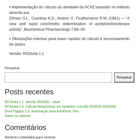
• Implementação do cálculo da atividade da AChE baseado no método
descrito por:
Ellman G.L., Courtney K.D., Andres V., Featherstone R.M. (1961) — “A
new and rapid colorimetric determination of acetylcholinesterase
activity”, Biochemical Pharmacology 7:88–95.
• Otimizações internas para maior rapidez de cálculo e processamento
de dados
Versão: ROSivita 1.1
Pesquisar
Pesquisar
Posts recentes
ROSivita 1.1: Versão 05/2026 – atual
ROSivita 1.0: Cálculo bioquímicas em instantes (versão 03/2026-05/2026)
DockToppus 1.0: automação para AutoDock Vina
Sobre os autores
Comentários
Nenhum comentário para mostrar.