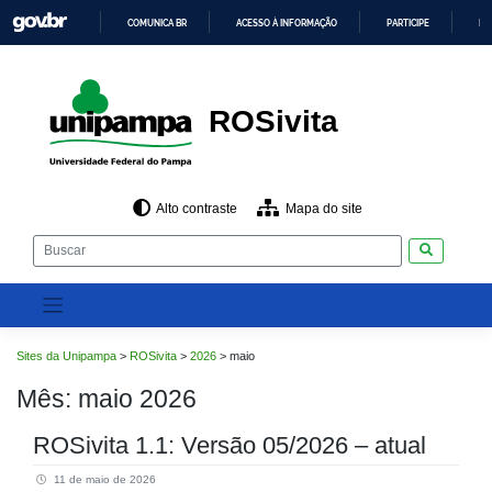
Pular
COMUNICA BR
ACESSO À INFORMAÇÃO
PARTICIPE
LE
para
o
IR
PARA
conteúdo
O
CONTEÚDO
ROSivita
Alto contraste
Mapa do site
Pesquisar
Sites da Unipampa
>
ROSivita
>
2026
>
maio
Mês:
maio 2026
ROSivita 1.1: Versão 05/2026 – atual
11 de maio de 2026