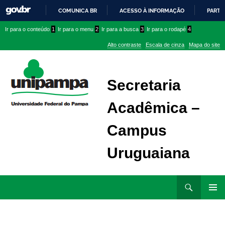
COMUNICA BR
ACESSO À INFORMAÇÃO
PARTI
IR
Ir
Ir
Ir
Ir para o conteúdo
1
Ir para o menu
2
Ir para a busca
3
Ir para o rodapé
4
PARA
para
para
para
O
Alto contraste
Escala de cinza
Mapa do site
CONTEÚDO
conteúdo
menu
menu
superior
lateral
Secretaria
Acadêmica –
Campus
Uruguaiana
Ir
Pesquisar
para
MENU
rodapé
PRINCI