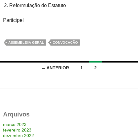
Reformulação do Estatuto
Participe!
ASSEMBLEIIA GERAL
CONVOCAÇÃO
Navegação
← ANTERIOR
1
2
por
posts
Arquivos
março 2023
fevereiro 2023
dezembro 2022