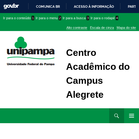
COMUNICA BR
ACESSO À INFORMAÇÃO
PARTI
IR
Ir
Ir
Ir
Ir para o conteúdo
1
Ir para o menu
2
Ir para a busca
3
Ir para o rodapé
4
PARA
para
para
para
O
Alto contraste
Escala de cinza
Mapa do site
CONTEÚDO
conteúdo
menu
menu
superior
lateral
Centro
Acadêmico do
Campus
Alegrete
Ir
Pesquisar
para
MENU
rodapé
PRINCI