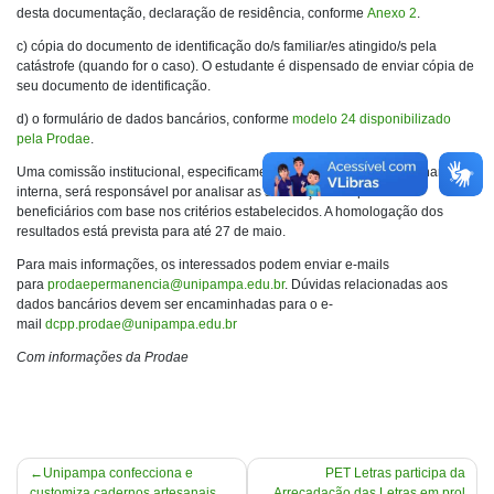
desta documentação, declaração de residência, conforme
Anexo 2
.
c) cópia do documento de identificação do/s familiar/es atingido/s pela
catástrofe (quando for o caso). O estudante é dispensado de enviar cópia de
seu documento de identificação.
d) o formulário de dados bancários, conforme
modelo 24 disponibilizado
pela Prodae
.
Uma comissão institucional, especificamente designada para esta chamada
interna, será responsável por analisar as solicitações e aprovar os
beneficiários com base nos critérios estabelecidos. A homologação dos
resultados está prevista para até 27 de maio.
Para mais informações, os interessados podem enviar e-mails
para
prodaepermanencia@unipampa.edu.br
. Dúvidas relacionadas aos
dados bancários devem ser encaminhadas para o e-
mail
dcpp.prodae@unipampa.edu.br
Com informações da Prodae
Navegação
Unipampa confecciona e
PET Letras participa da
customiza cadernos artesanais
Arrecadação das Letras em prol