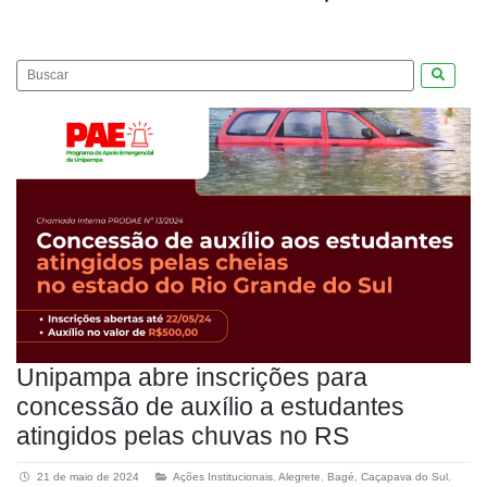
Pesquis
Unipampa abre inscrições para
concessão de auxílio a estudantes
atingidos pelas chuvas no RS
21 de maio de 2024
Ações Institucionais
,
Alegrete
,
Bagé
,
Caçapava do Sul
,