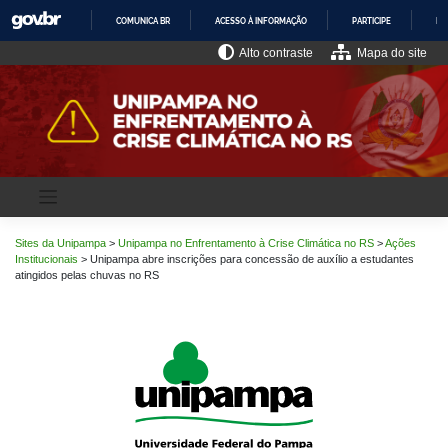
Pular
COMUNICA BR
ACESSO À INFORMAÇÃO
PARTICIPE
LE
para
o
IR
Alto contraste
Mapa do site
PARA
conteúdo
O
CONTEÚDO
Sites da Unipampa
>
Unipampa no Enfrentamento à Crise Climática no RS
>
Ações
Institucionais
>
Unipampa abre inscrições para concessão de auxílio a estudantes
atingidos pelas chuvas no RS