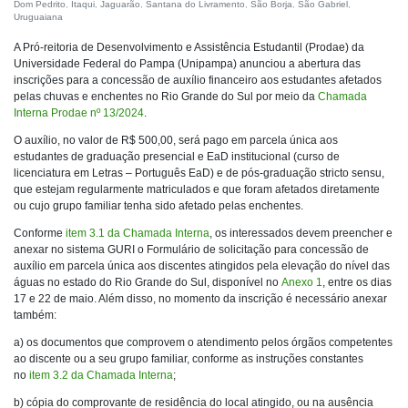
Dom Pedrito
,
Itaqui
,
Jaguarão
,
Santana do Livramento
,
São Borja
,
São Gabriel
,
Uruguaiana
A Pró-reitoria de Desenvolvimento e Assistência Estudantil (Prodae) da
Universidade Federal do Pampa (Unipampa) anunciou a abertura das
inscrições para a concessão de auxílio financeiro aos estudantes afetados
pelas chuvas e enchentes no Rio Grande do Sul por meio da
Chamada
Interna Prodae nº 13/2024
.
O auxílio, no valor de R$ 500,00, será pago em parcela única aos
estudantes de graduação presencial e EaD institucional (curso de
licenciatura em Letras – Português EaD) e de pós-graduação stricto sensu,
que estejam regularmente matriculados e que foram afetados diretamente
ou cujo grupo familiar tenha sido afetado pelas enchentes.
Conforme
item 3.1 da Chamada Interna
, os interessados devem preencher e
anexar no sistema GURI o Formulário de solicitação para concessão de
auxílio em parcela única aos discentes atingidos pela elevação do nível das
águas no estado do Rio Grande do Sul, disponível no
Anexo 1
, entre os dias
17 e 22 de maio. Além disso, no momento da inscrição é necessário anexar
também:
a) os documentos que comprovem o atendimento pelos órgãos competentes
ao discente ou a seu grupo familiar, conforme as instruções constantes
no
item 3.2 da Chamada Interna
;
b) cópia do comprovante de residência do local atingido, ou na ausência