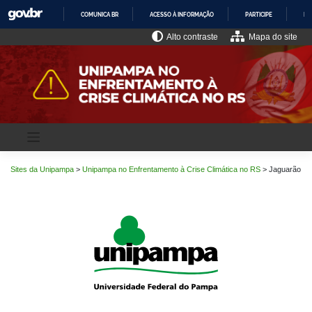
Pular
COMUNICA BR
ACESSO À INFORMAÇÃO
PARTICIPE
LE
para
o
IR
Alto contraste
Mapa do site
PARA
conteúdo
O
CONTEÚDO
Sites da Unipampa
>
Unipampa no Enfrentamento à Crise Climática no RS
>
Jaguarão