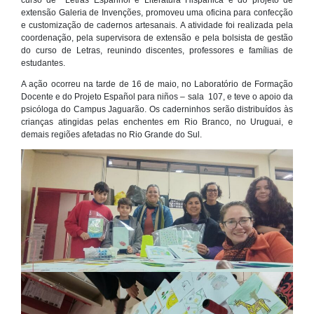
curso de Letras Espanhol e Literatura Hispânica e do projeto de
extensão Galeria de Invenções, promoveu uma oficina para confecção
e customização de cadernos artesanais. A atividade foi realizada pela
coordenação, pela supervisora de extensão e pela bolsista de gestão
do curso de Letras, reunindo discentes, professores e famílias de
estudantes.
A ação ocorreu na tarde de 16 de maio, no Laboratório de Formação
Docente e do Projeto Español para niños – sala 107, e teve o apoio da
psicóloga do Campus Jaguarão. Os caderninhos serão distribuídos às
crianças atingidas pelas enchentes em Rio Branco, no Uruguai, e
demais regiões afetadas no Rio Grande do Sul.