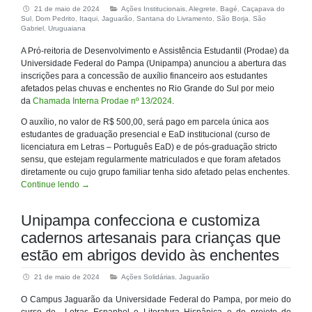
21 de maio de 2024
Ações Institucionais
,
Alegrete
,
Bagé
,
Caçapava do
Sul
,
Dom Pedrito
,
Itaqui
,
Jaguarão
,
Santana do Livramento
,
São Borja
,
São
Gabriel
,
Uruguaiana
A Pró-reitoria de Desenvolvimento e Assistência Estudantil (Prodae) da
Universidade Federal do Pampa (Unipampa) anunciou a abertura das
inscrições para a concessão de auxílio financeiro aos estudantes
afetados pelas chuvas e enchentes no Rio Grande do Sul por meio
da
Chamada Interna Prodae nº 13/2024
.
O auxílio, no valor de R$ 500,00, será pago em parcela única aos
estudantes de graduação presencial e EaD institucional (curso de
licenciatura em Letras – Português EaD) e de pós-graduação stricto
sensu, que estejam regularmente matriculados e que foram afetados
diretamente ou cujo grupo familiar tenha sido afetado pelas enchentes.
Continue lendo
→
Unipampa confecciona e customiza
cadernos artesanais para crianças que
estão em abrigos devido às enchentes
21 de maio de 2024
Ações Solidárias
,
Jaguarão
O Campus Jaguarão da Universidade Federal do Pampa, por meio do