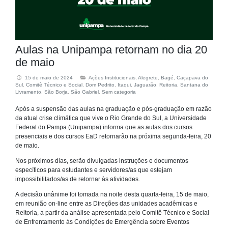
Aulas na Unipampa retornam no dia 20
de maio
15 de maio de 2024
Ações Institucionais
,
Alegrete
,
Bagé
,
Caçapava do
Sul
,
Comitê Técnico e Social
,
Dom Pedrito
,
Itaqui
,
Jaguarão
,
Reitoria
,
Santana do
Livramento
,
São Borja
,
São Gabriel
,
Sem categoria
Após a suspensão das aulas na graduação e pós-graduação em razão
da atual crise climática que vive o Rio Grande do Sul, a Universidade
Federal do Pampa (Unipampa) informa que as aulas dos cursos
presenciais e dos cursos EaD retornarão na próxima segunda-feira, 20
de maio.
Nos próximos dias, serão divulgadas instruções e documentos
específicos para estudantes e servidores/as que estejam
impossibilitados/as de retornar às atividades.
A decisão unânime foi tomada na noite desta quarta-feira, 15 de maio,
em reunião on-line entre as Direções das unidades acadêmicas e
Reitoria, a partir da análise apresentada pelo Comitê Técnico e Social
de Enfrentamento às Condições de Emergência sobre Eventos