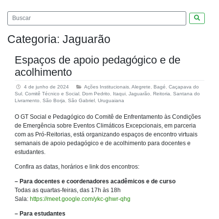
Pesquis
Categoria:
Jaguarão
Espaços de apoio pedagógico e de
acolhimento
4 de junho de 2024
Ações Institucionais
,
Alegrete
,
Bagé
,
Caçapava do
Sul
,
Comitê Técnico e Social
,
Dom Pedrito
,
Itaqui
,
Jaguarão
,
Reitoria
,
Santana do
Livramento
,
São Borja
,
São Gabriel
,
Uruguaiana
O GT Social e Pedagógico do Comitê de Enfrentamento às Condições
de Emergência sobre Eventos Climáticos Excepcionais, em parceria
com as Pró-Reitorias, está organizando espaços de encontro virtuais
semanais de apoio pedagógico e de acolhimento para docentes e
estudantes.
Confira as datas, horários e link dos encontros:
– Para docentes e coordenadores acadêmicos e de curso
Todas as quartas-feiras, das 17h às 18h
Sala:
https://meet.google.com/ykc-ghwr-qhg
– Para estudantes