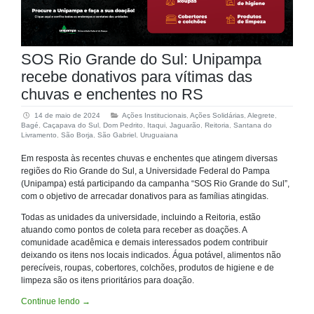
SOS Rio Grande do Sul: Unipampa
recebe donativos para vítimas das
chuvas e enchentes no RS
14 de maio de 2024
Ações Institucionais
,
Ações Solidárias
,
Alegrete
,
Bagé
,
Caçapava do Sul
,
Dom Pedrito
,
Itaqui
,
Jaguarão
,
Reitoria
,
Santana do
Livramento
,
São Borja
,
São Gabriel
,
Uruguaiana
Em resposta às recentes chuvas e enchentes que atingem diversas
regiões do Rio Grande do Sul, a Universidade Federal do Pampa
(Unipampa) está participando da campanha “SOS Rio Grande do Sul”,
com o objetivo de arrecadar donativos para as famílias atingidas.
Todas as unidades da universidade, incluindo a Reitoria, estão
atuando como pontos de coleta para receber as doações. A
comunidade acadêmica e demais interessados podem contribuir
deixando os itens nos locais indicados. Água potável, alimentos não
perecíveis, roupas, cobertores, colchões, produtos de higiene e de
limpeza são os itens prioritários para doação.
Continue lendo
→