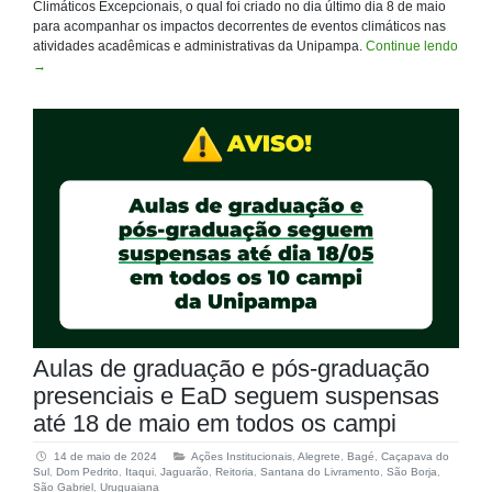
Climáticos Excepcionais, o qual foi criado no dia último dia 8 de maio
para acompanhar os impactos decorrentes de eventos climáticos nas
atividades acadêmicas e administrativas da Unipampa.
Continue lendo
→
Aulas de graduação e pós-graduação
presenciais e EaD seguem suspensas
até 18 de maio em todos os campi
14 de maio de 2024
Ações Institucionais
,
Alegrete
,
Bagé
,
Caçapava do
Sul
,
Dom Pedrito
,
Itaqui
,
Jaguarão
,
Reitoria
,
Santana do Livramento
,
São Borja
,
São Gabriel
,
Uruguaiana