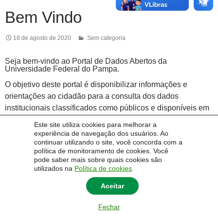
Bem Vindo
18 de agosto de 2020
Sem categoria
Seja bem-vindo ao Portal de Dados Abertos da
Universidade Federal do Pampa.
O objetivo deste portal é disponibilizar informações e
orientações ao cidadão para a consulta dos dados
institucionais classificados como públicos e disponíveis em
formato de dados abertos de acordo com a Resolução n.º 3,
Este site utiliza cookies para melhorar a
de 13 de outubro de 2017, do Comitê Gestor da INDA.
experiência de navegação dos usuários. Ao
continuar utilizando o site, você concorda com a
política de monitoramento de cookies. Você
pode saber mais sobre quais cookies são
utilizados na
Política de cookies
.
Aceitar
Fechar
© 2014 Universidade Federal do Pampa - UNIPAMPA