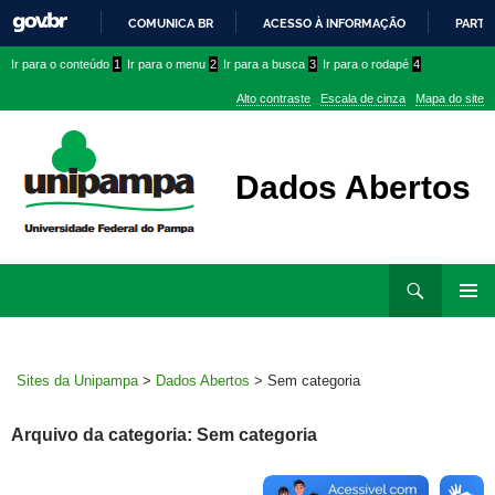
COMUNICA BR
ACESSO À INFORMAÇÃO
PARTI
IR
Ir
Ir
Ir
Ir para o conteúdo
1
Ir para o menu
2
Ir para a busca
3
Ir para o rodapé
4
PARA
para
para
para
O
Alto contraste
Escala de cinza
Mapa do site
CONTEÚDO
conteúdo
menu
menu
superior
lateral
Dados Abertos
Ir
Pesquisar
para
MENU
rodapé
PRINCI
Sites da Unipampa
>
Dados Abertos
>
Sem categoria
Arquivo da categoria: Sem categoria