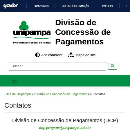
Pular
COMUNICA BR
ACESSO À INFORMAÇÃO
PARTICIPE
LE
para
o
IR
PARA
conteúdo
Divisão de
O
CONTEÚDO
Concessão de
Pagamentos
Alto contraste
Mapa do site
Pesquisar
Sites da Unipampa
>
Divisão de Concessão de Pagamentos
>
Contatos
Contatos
Divisão de Concessão de Pagamentos (DCP)
dcp.progepe@unipampa.edu.br