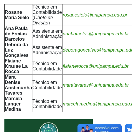
Técnico em
Rosane
Contabilidade
rosanesielo@unipampa.edu.br
Maria Sielo
(
Chefe de
Divisão
)
Ana Paula
Assistente em
de Freitas
anabarcelos@unipampa.edu.br
Administração
Barcelos
Débora da
Assistente em
Luz
deboragoncalves@unipampa.edu
Administração
Gonçalves
Flaiane
Técnico em
Krause La
flaianerocca@unipampa.edu.br
Contabilidade
Rocca
Mara
Denise
Técnico em
maratavares@unipampa.edu.br
Aristimunha
Contabilidade
Tavares
Marcela
Técnico em
Langer
marcelamedina@unipampa.edu.
Contabilidade
Medina