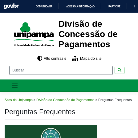
Pular
COMUNICA BR
ACESSO À INFORMAÇÃO
PARTICIPE
LE
para
o
IR
PARA
conteúdo
Divisão de
O
CONTEÚDO
Concessão de
Pagamentos
Alto contraste
Mapa do site
Pesquisar
Sites da Unipampa
>
Divisão de Concessão de Pagamentos
>
Perguntas Frequentes
Perguntas Frequentes