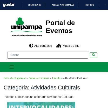
Pular
COMUNICA BR
ACESSO À INFORMAÇÃO
PARTICIPE
LE
para
o
IR
PARA
conteúdo
O
CONTEÚDO
Portal de
Eventos
Alto contraste
Mapa do site
Pesquisar
Sites da Unipampa
>
Portal de Eventos
>
Eventos
>
Atividades Culturais
Categoria:
Atividades Culturais
Eventos publicados na categoria Atividades Culturais.