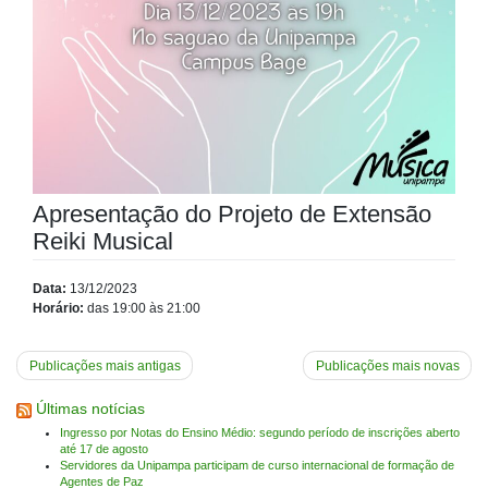
Apresentação do Projeto de Extensão
Reiki Musical
Data:
13/12/2023
Horário:
das 19:00 às 21:00
Navegação
Publicações mais antigas
Publicações mais novas
por
Últimas notícias
posts
Ingresso por Notas do Ensino Médio: segundo período de inscrições aberto
até 17 de agosto
Servidores da Unipampa participam de curso internacional de formação de
Agentes de Paz