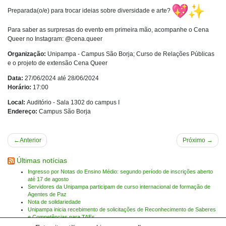
Preparada(o/e) para trocar ideias sobre diversidade e arte?
Para saber as surpresas do evento em primeira mão, acompanhe o Cena
Queer no Instagram: @cena.queer
Organização:
Unipampa - Campus São Borja; Curso de Relações Públicas
e o projeto de extensão Cena Queer
Data:
27/06/2024 até 28/06/2024
Horário:
17:00
Local:
Auditório - Sala 1302 do campus I
Endereço:
Campus São Borja
Navegação
Anterior
Próximo
de
Últimas notícias
Post
Ingresso por Notas do Ensino Médio: segundo período de inscrições aberto
até 17 de agosto
Servidores da Unipampa participam de curso internacional de formação de
Agentes de Paz
Nota de solidariedade
Unipampa inicia recebimento de solicitações de Reconhecimento de Saberes
e Competências para TAEs
Unipampa empossa novos professores para os Campi Bagé e Jaguarão