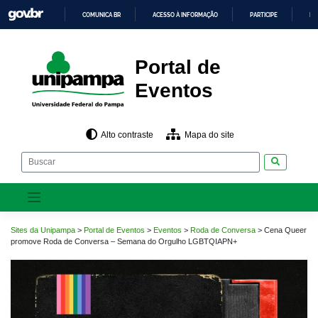
Pular
COMUNICA BR
ACESSO À INFORMAÇÃO
PARTICIPE
LE
para
o
IR
PARA
conteúdo
O
CONTEÚDO
Portal de
Eventos
Alto contraste
Mapa do site
Pesquisar
Sites da Unipampa
>
Portal de Eventos
>
Eventos
>
Roda de Conversa
>
Cena Queer
promove Roda de Conversa – Semana do Orgulho LGBTQIAPN+