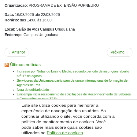
Organização:
PROGRAMA DE EXTENSÃO POPNEURO
Data:
16/03/2026 até 22/03/2026
Horário:
das 14:00 às 16:00
Local:
Salão de Atos Campus Uruguaiana
Endereço:
Campus Uruguaiana
Navegação
Anterior
Próximo
de
Últimas notícias
Post
Ingresso por Notas do Ensino Médio: segundo período de inscrições aberto
até 17 de agosto
Servidores da Unipampa participam de curso internacional de formação de
Agentes de Paz
Nota de solidariedade
Unipampa inicia recebimento de solicitações de Reconhecimento de Saberes
e Competências para TAEs
Unipampa empossa novos professores para os Campi Bagé e Jaguarão
Este site utiliza cookies para melhorar a
Nota de pesar: José Luís Fagundes Teixeira
experiência de navegação dos usuários. Ao
continuar utilizando o site, você concorda com a
Encontrar eventos:
política de monitoramento de cookies. Você
pode saber mais sobre quais cookies são
Pesquis
utilizados na
Política de cookies
.