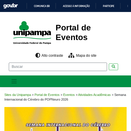
Pular
COMUNICA BR
ACESSO À INFORMAÇÃO
PARTICIPE
LE
para
o
IR
PARA
conteúdo
O
CONTEÚDO
Portal de
Eventos
Alto contraste
Mapa do site
Pesquisar
Sites da Unipampa
>
Portal de Eventos
>
Eventos
>
Atividades Acadêmicas
>
Semana
Internacional do Cérebro do POPNeuro 2026