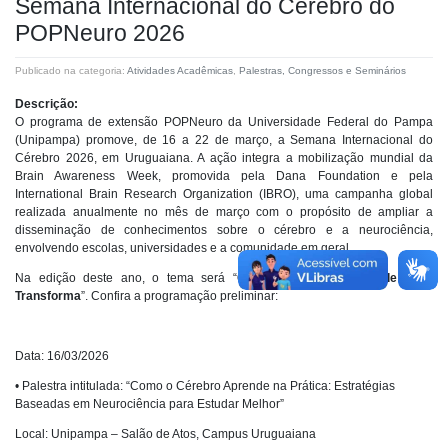
Semana Internacional do Cérebro do
POPNeuro 2026
Publicado na categoria:
Atividades Acadêmicas
,
Palestras, Congressos e Seminários
Descrição:
O programa de extensão POPNeuro da Universidade Federal do Pampa
(Unipampa) promove, de 16 a 22 de março, a Semana Internacional do
Cérebro 2026, em Uruguaiana. A ação integra a mobilização mundial da
Brain Awareness Week, promovida pela Dana Foundation e pela
International Brain Research Organization (IBRO), uma campanha global
realizada anualmente no mês de março com o propósito de ampliar a
disseminação de conhecimentos sobre o cérebro e a neurociência,
envolvendo escolas, universidades e a comunidade em geral.
Na edição deste ano, o tema será “
Como o Cérebro Aprende e se
Transforma
”. Confira a programação preliminar:
Data: 16/03/2026
• Palestra intitulada: “Como o Cérebro Aprende na Prática: Estratégias
Baseadas em Neurociência para Estudar Melhor”
Local: Unipampa – Salão de Atos, Campus Uruguaiana