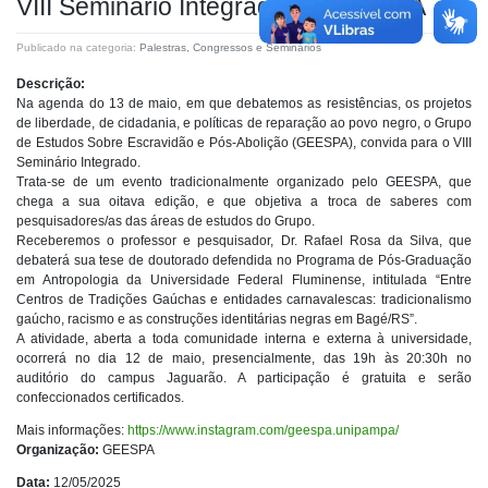
VIII Seminário Integrado do GEESPA
Publicado na categoria:
Palestras, Congressos e Seminários
Descrição:
Na agenda do 13 de maio, em que debatemos as resistências, os projetos
de liberdade, de cidadania, e políticas de reparação ao povo negro, o Grupo
de Estudos Sobre Escravidão e Pós-Abolição (GEESPA), convida para o VIII
Seminário Integrado.
Trata-se de um evento tradicionalmente organizado pelo GEESPA, que
chega a sua oitava edição, e que objetiva a troca de saberes com
pesquisadores/as das áreas de estudos do Grupo.
Receberemos o professor e pesquisador, Dr. Rafael Rosa da Silva, que
debaterá sua tese de doutorado defendida no Programa de Pós-Graduação
em Antropologia da Universidade Federal Fluminense, intitulada “Entre
Centros de Tradições Gaúchas e entidades carnavalescas: tradicionalismo
gaúcho, racismo e as construções identitárias negras em Bagé/RS”.
A atividade, aberta a toda comunidade interna e externa à universidade,
ocorrerá no dia 12 de maio, presencialmente, das 19h às 20:30h no
auditório do campus Jaguarão. A participação é gratuita e serão
confeccionados certificados.
Mais informações:
https://www.instagram.com/geespa.unipampa/
Organização:
GEESPA
Data:
12/05/2025