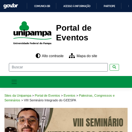
Pular
COMUNICA BR
ACESSO À INFORMAÇÃO
PARTICIPE
LE
para
o
IR
PARA
conteúdo
O
CONTEÚDO
Portal de
Eventos
Alto contraste
Mapa do site
Pesquisar
Sites da Unipampa
>
Portal de Eventos
>
Eventos
>
Palestras, Congressos e
Seminários
>
VIII Seminário Integrado do GEESPA