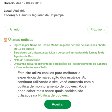
Horário:
das 19:00 às 20:30
Local:
Auditório
Endereço:
Campus Jaguarão da Unipampa
Navegação
Anterior
Próximo
de
Últimas notícias
Post
Ingresso por Notas do Ensino Médio: segundo período de inscrições aberto
até 17 de agosto
Servidores da Unipampa participam de curso internacional de formação de
Agentes de Paz
Nota de solidariedade
Unipampa inicia recebimento de solicitações de Reconhecimento de Saberes
e Competências para TAEs
Unipampa empossa novos professores para os Campi Bagé e Jaguarão
Este site utiliza cookies para melhorar a
Nota de pesar: José Luís Fagundes Teixeira
experiência de navegação dos usuários. Ao
continuar utilizando o site, você concorda com a
Encontrar eventos:
política de monitoramento de cookies. Você
pode saber mais sobre quais cookies são
Pesquis
utilizados na
Política de cookies
.
Aceitar