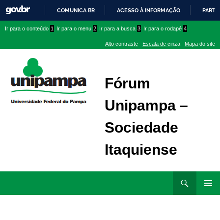
COMUNICA BR
ACESSO À INFORMAÇÃO
PARTI
IR
Ir
Ir
Ir
Ir para o conteúdo
1
Ir para o menu
2
Ir para a busca
3
Ir para o rodapé
4
PARA
para
para
para
O
Alto contraste
Escala de cinza
Mapa do site
CONTEÚDO
conteúdo
menu
menu
superior
lateral
Fórum
Unipampa –
Sociedade
Itaquiense
Ir
Pesquisar
para
MENU
rodapé
PRINCI