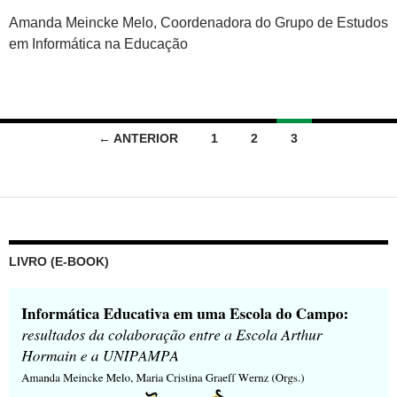
Amanda Meincke Melo, Coordenadora do Grupo de Estudos
em Informática na Educação
Navegação
← ANTERIOR
1
2
3
por
posts
LIVRO (E-BOOK)