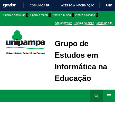
COMUNICA BR
ACESSO À INFORMAÇÃO
PARTI
IR
Ir
Ir
Ir
Ir para o conteúdo
1
Ir para o menu
2
Ir para a busca
3
Ir para o rodapé
4
PARA
para
para
para
O
Alto contraste
Escala de cinza
Mapa do site
CONTEÚDO
conteúdo
menu
menu
superior
lateral
Grupo de
Estudos em
Informática na
Educação
Ir
Pesquisar
para
MENU
rodapé
PRINCI