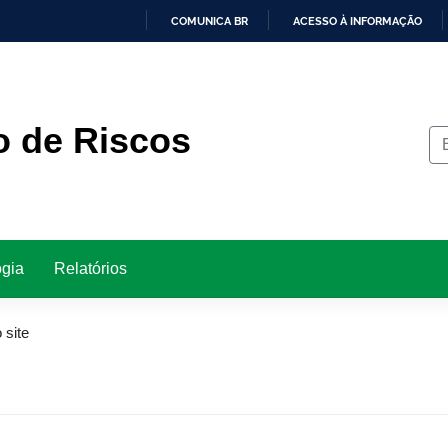
COMUNICA BR
ACESSO À INFORMAÇÃO
IR
PARA
O
CONTEÚDO
o de Riscos
gia
Relatórios
 site