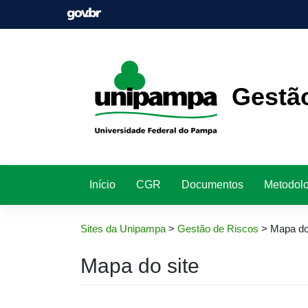
Pular
para
o
conteúdo
Gestã
Início
CGR
Documentos
Metodolo
Sites da Unipampa
>
Gestão de Riscos
>
Mapa do
Mapa do site