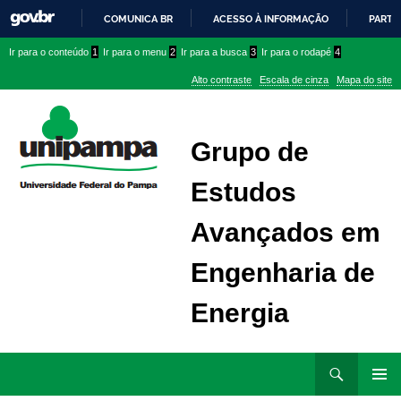
COMUNICA BR
ACESSO À INFORMAÇÃO
PARTI
IR
Ir
Ir
Ir
Ir para o conteúdo
1
Ir para o menu
2
Ir para a busca
3
Ir para o rodapé
4
PARA
para
para
para
O
Alto contraste
Escala de cinza
Mapa do site
CONTEÚDO
conteúdo
menu
menu
superior
lateral
Grupo de
Estudos
Avançados em
Engenharia de
Energia
Ir
Pesquisar
para