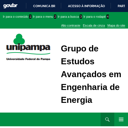
COMUNICA BR
ACESSO À INFORMAÇÃO
PARTI
IR
Ir
Ir
Ir
Ir para o conteúdo
1
Ir para o menu
2
Ir para a busca
3
Ir para o rodapé
4
PARA
para
para
para
O
Alto contraste
Escala de cinza
Mapa do site
CONTEÚDO
conteúdo
menu
menu
superior
lateral
Grupo de
Estudos
Avançados em
Engenharia de
Energia
Ir
Pesquisar
para