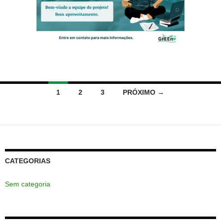
Navegação
1
2
3
PRÓXIMO →
por
posts
CATEGORIAS
Sem categoria