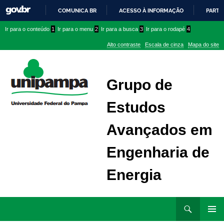
COMUNICA BR
ACESSO À INFORMAÇÃO
PARTI
IR
Ir
Ir
Ir
Ir para o conteúdo
1
Ir para o menu
2
Ir para a busca
3
Ir para o rodapé
4
PARA
para
para
para
O
Alto contraste
Escala de cinza
Mapa do site
CONTEÚDO
conteúdo
menu
menu
superior
lateral
Grupo de
Estudos
Avançados em
Engenharia de
Energia
Ir
Pesquisar
para