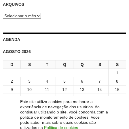
ARQUIVOS
Arquivos
AGENDA
AGOSTO 2026
D
S
T
Q
Q
S
S
1
2
3
4
5
6
7
8
9
10
11
12
13
14
15
16
17
18
19
20
21
22
Este site utiliza cookies para melhorar a
23
24
25
26
27
28
29
experiência de navegação dos usuários. Ao
continuar utilizando o site, você concorda com a
30
31
política de monitoramento de cookies. Você
« maio
pode saber mais sobre quais cookies são
utilizados na
Política de cookies
.