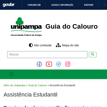
Pular
COMUNICA BR
ACESSO À INFORMAÇÃO
PARTICIPE
LE
para
o
IR
PARA
conteúdo
O
CONTEÚDO
Guia do Calouro
Alto contraste
Mapa do site
Pesquisar
Sites da Unipampa
>
Guia do Calouro
>
Assistência Estudantil
Assistência Estudantil