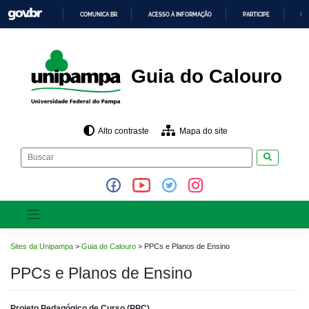
Pular
COMUNICA BR
ACESSO À INFORMAÇÃO
PARTICIPE
LE
para
o
IR
PARA
conteúdo
O
CONTEÚDO
Guia do Calouro
Alto contraste
Mapa do site
Pesquisar
Sites da Unipampa
>
Guia do Calouro
>
PPCs e Planos de Ensino
PPCs e Planos de Ensino
Projeto Pedagógico de Curso (PPC)