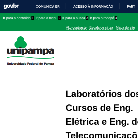
COMUNICA BR
ACESSO À INFORMAÇÃO
PARTI
IR
Ir
Ir
Ir
Ir para o conteúdo
1
Ir para o menu
2
Ir para a busca
3
Ir para o rodapé
4
PARA
para
para
para
O
Alto contraste
Escala de cinza
Mapa do site
CONTEÚDO
conteúdo
menu
menu
superior
lateral
Laboratórios do
Cursos de Eng.
Elétrica e Eng. 
Telecomunicaçõ