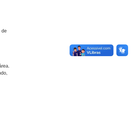
s de
área.
ndo,