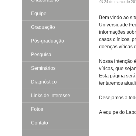
24 de março de 20
Equipe
Bem vindo ao sit
Universidade Fe
Graduação
informações sobr
casos clínicos, p
Pós-graduação
doenças víricas d
Pesquisa
Nossa intenção é 
Seminários
víricas, que seja
Esta página será 
Diagnóstico
tentaremos atual
Links de interesse
Desejamos a tod
Fotos
A equipe do Labo
Contato