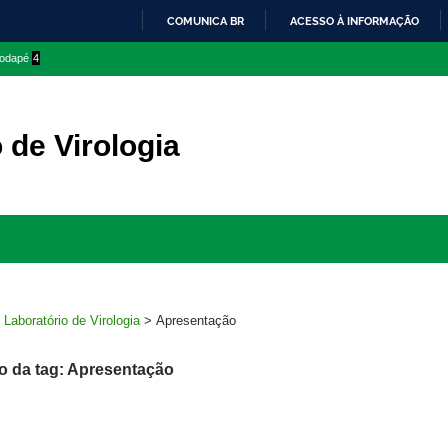
COMUNICA BR
ACESSO À INFORMAÇÃO
IR
 rodapé
4
PARA
O
CONTEÚDO
 de Virologia
Ir
para
rodapé
>
Laboratório de Virologia
>
Apresentação
o da tag: Apresentação