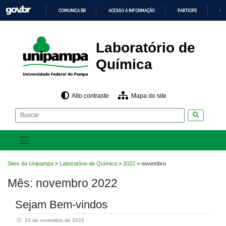
Pular
COMUNICA BR
ACESSO À INFORMAÇÃO
PARTICIPE
LE
para
o
IR
PARA
conteúdo
O
CONTEÚDO
Laboratório de
Química
Alto contraste
Mapa do site
Pesquisar
Sites da Unipampa
>
Laboratório de Química
>
2022
>
novembro
Mês:
novembro 2022
Sejam Bem-vindos
10 de novembro de 2022