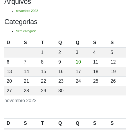
Arquivos
novembro 2022
Categorias
Sem categoria
D
S
T
Q
Q
S
S
1
2
3
4
5
6
7
8
9
10
11
12
13
14
15
16
17
18
19
20
21
22
23
24
25
26
27
28
29
30
novembro 2022
D
S
T
Q
Q
S
S