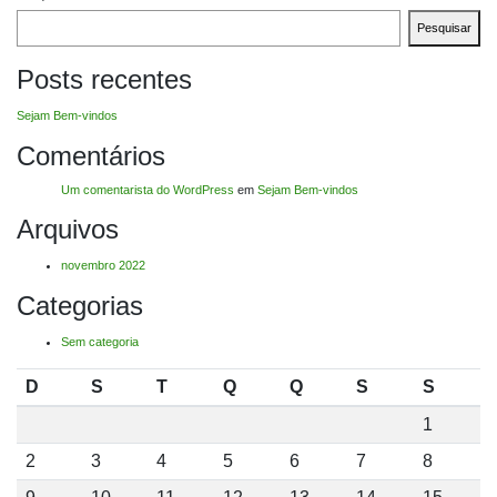
Pesquisar
Posts recentes
Sejam Bem-vindos
Comentários
Um comentarista do WordPress
em
Sejam Bem-vindos
Arquivos
novembro 2022
Categorias
Sem categoria
D
S
T
Q
Q
S
S
1
2
3
4
5
6
7
8