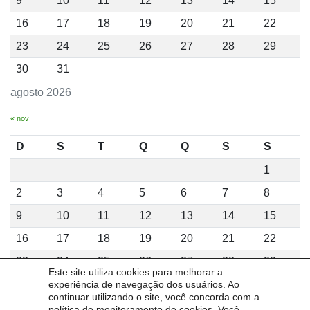
9
10
11
12
13
14
15
16
17
18
19
20
21
22
23
24
25
26
27
28
29
30
31
agosto 2026
« nov
D
S
T
Q
Q
S
S
1
2
3
4
5
6
7
8
9
10
11
12
13
14
15
16
17
18
19
20
21
22
23
24
25
26
27
28
29
Este site utiliza cookies para melhorar a
30
31
experiência de navegação dos usuários. Ao
continuar utilizando o site, você concorda com a
agosto 2026
política de monitoramento de cookies. Você