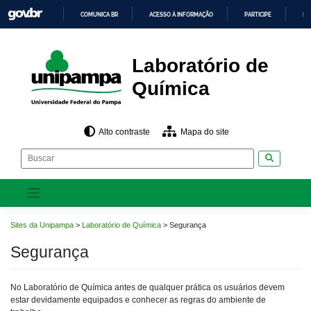
Pular
COMUNICA BR
ACESSO À INFORMAÇÃO
PARTICIPE
LE
para
o
IR
PARA
conteúdo
O
CONTEÚDO
Laboratório de
Química
Alto contraste
Mapa do site
Pesquisar
Sites da Unipampa
>
Laboratório de Química
>
Segurança
Segurança
No Laboratório de Química antes de qualquer prática os usuários devem
estar devidamente equipados e conhecer as regras do ambiente de