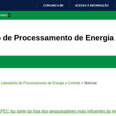
COMUNICA BR
ACESSO À INFORMAÇÃO
IR
 rodapé
4
PARA
O
CONTEÚDO
o de Processamento de Energia 
Ir
para
rodapé
>
Laboratório de Processamento de Energia e Controle
>
Notícias
PEC faz parte da lista dos pesquisadores mais influentes do 