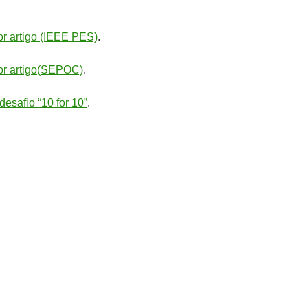
r artigo (IEEE PES)
.
or artigo(SEPOC)
.
desafio “10 for 10”
.