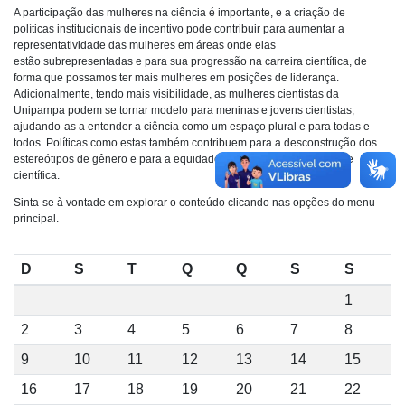
A participação das mulheres na ciência é importante, e a criação de
políticas institucionais de incentivo pode contribuir para aumentar a
representatividade das mulheres em áreas onde elas
estão subrepresentadas e para sua progressão na carreira científica, de
forma que possamos ter mais mulheres em posições de liderança.
Adicionalmente, tendo mais visibilidade, as mulheres cientistas da
Unipampa podem se tornar modelo para meninas e jovens cientistas,
ajudando-as a entender a ciência como um espaço plural e para todas e
todos. Políticas como estas também contribuem para a desconstrução dos
estereótipos de gênero e para a equidade de gênero na comunidade
científica.
Sinta-se à vontade em explorar o conteúdo clicando nas opções do menu
principal.
D
S
T
Q
Q
S
S
1
2
3
4
5
6
7
8
9
10
11
12
13
14
15
16
17
18
19
20
21
22