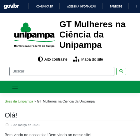
Pular
COMUNICA BR
ACESSO À INFORMAÇÃO
PARTICIPE
LE
para
o
IR
PARA
conteúdo
GT Mulheres na
O
CONTEÚDO
Ciência da
Unipampa
Alto contraste
Mapa do site
Pesquisar
Sites da Unipampa
>
GT Mulheres na Ciência da Unipampa
Olá!
2 de março de 2021
Bem-vinda ao nosso site! Bem-vindo ao nosso site!