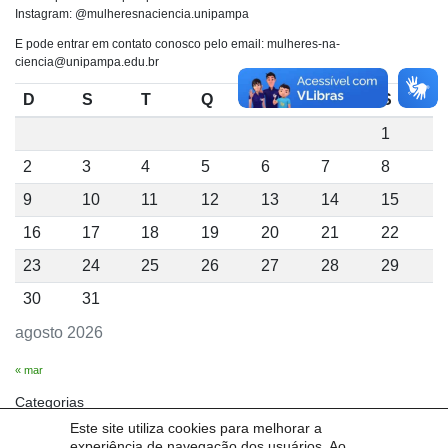
Instagram: @mulheresnaciencia.unipampa
E pode entrar em contato conosco pelo email: mulheres-na-
ciencia@unipampa.edu.br
D
S
T
Q
Q
S
S
1
2
3
4
5
6
7
8
9
10
11
12
13
14
15
16
17
18
19
20
21
22
23
24
25
26
27
28
29
30
31
agosto 2026
« mar
Categorias
Este site utiliza cookies para melhorar a
Sem categoria
experiência de navegação dos usuários. Ao