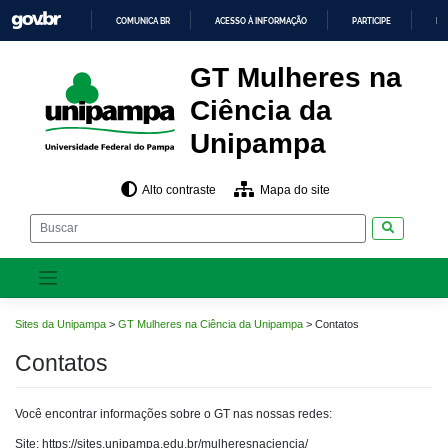
Pular
COMUNICA BR
ACESSO À INFORMAÇÃO
PARTICIPE
LE
para
o
IR
PARA
conteúdo
GT Mulheres na
O
CONTEÚDO
Ciência da
Unipampa
Alto contraste
Mapa do site
Pesquisar
Sites da Unipampa
>
GT Mulheres na Ciência da Unipampa
>
Contatos
Contatos
Você encontrar informações sobre o GT nas nossas redes:
Site: https://sites.unipampa.edu.br/mulheresnaciencia/