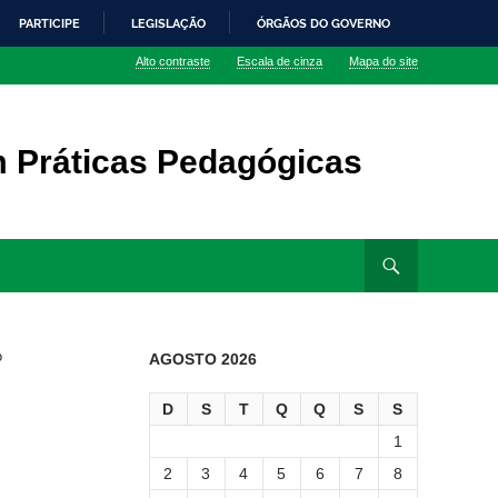
PARTICIPE
LEGISLAÇÃO
ÓRGÃOS DO GOVERNO
Alto contraste
Escala de cinza
Mapa do site
m Práticas Pedagógicas
o
AGOSTO 2026
D
S
T
Q
Q
S
S
1
2
3
4
5
6
7
8