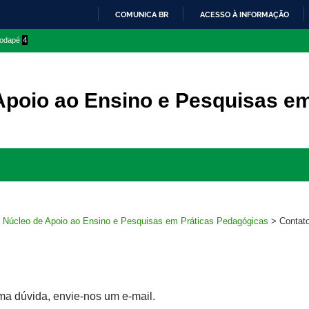
COMUNICA BR
ACESSO À INFORMAÇÃO
IR
 rodapé
4
PARA
O
CONTEÚDO
Apoio ao Ensino e Pesquisas e
Ir
para
rodapé
>
Núcleo de Apoio ao Ensino e Pesquisas em Práticas Pedagógicas
>
Contat
a dúvida, envie-nos um e-mail.