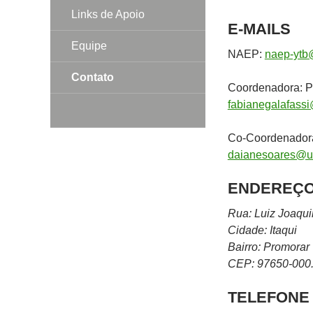
Links de Apoio
E-MAILS
Equipe
NAEP:
naep-ytb
Contato
Coordenadora: Pr
fabianegalafass
Co-Coordenadora
daianesoares@u
ENDEREÇ
Rua: Luiz Joaquim
Cidade: Itaqui
Bairro: Promorar
CEP: 97650-000
TELEFONE