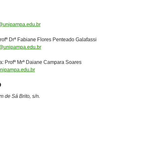
@unipampa.edu.br
ofª Drª Fabiane Flores Penteado Galafassi
i@unipampa.edu.br
: Profª Mrª Daiane Campara Soares
nipampa.edu.br
O
 de Sá Brito, s/n.
.