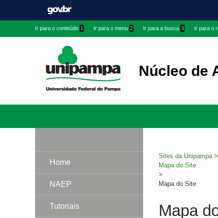
Ir
Ir
Ir
Ir para o conteúdo
1
Ir para o menu
2
Ir para a busca
3
Ir para o
para
para
para
conteúdo
menu
menu
superior
lateral
Núcleo de 
Pesquisar
Sites da Unipampa
Home
Mapa do Site
>
NAEP
Mapa do Site
Mapa do
Tutoriais