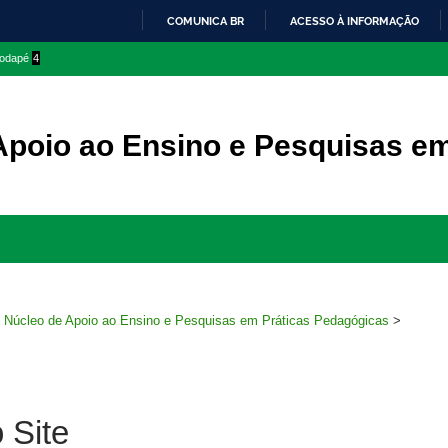
COMUNICA BR
ACESSO À INFORMAÇÃO
IR
 rodapé
4
PARA
O
CONTEÚDO
Apoio ao Ensino e Pesquisas e
Ir
para
rodapé
>
Núcleo de Apoio ao Ensino e Pesquisas em Práticas Pedagógicas
>
 Site