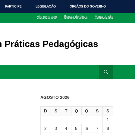
PARTICIPE
LEGISLAÇÃO
ÓRGÃOS DO GOVERNO
Alto contraste
Escala de cinza
Mapa do site
m Práticas Pedagógicas
AGOSTO 2026
D
S
T
Q
Q
S
S
1
2
3
4
5
6
7
8