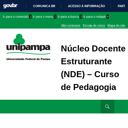
COMUNICA BR
ACESSO À INFORMAÇÃO
PARTI
IR
Ir
Ir
Ir
Ir para o conteúdo
1
Ir para o menu
2
Ir para a busca
3
Ir para o rodapé
4
PARA
para
para
para
O
Alto contraste
Escala de cinza
Mapa do site
CONTEÚDO
conteúdo
menu
menu
superior
lateral
Núcleo Docente
Estruturante
(NDE) – Curso
de Pedagogia
Ir
Pesquisar
para
rodapé