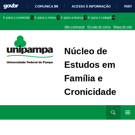
COMUNICA BR
ACESSO À INFORMAÇÃO
PARTI
IR
Ir
Ir
Ir
Ir para o conteúdo
1
Ir para o menu
2
Ir para a busca
3
Ir para o rodapé
4
PARA
para
para
para
O
Alto contraste
Escala de cinza
Mapa do site
CONTEÚDO
conteúdo
menu
menu
superior
lateral
Núcleo de
Estudos em
Família e
Cronicidade
Ir
Pesquisar
para
MENU
rodapé
PRINCI