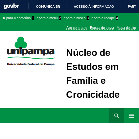
COMUNICA BR
ACESSO À INFORMAÇÃO
PARTI
IR
Ir
Ir
Ir
Ir para o conteúdo
1
Ir para o menu
2
Ir para a busca
3
Ir para o rodapé
4
PARA
para
para
para
O
Alto contraste
Escala de cinza
Mapa do site
CONTEÚDO
conteúdo
menu
menu
superior
lateral
Núcleo de
Estudos em
Família e
Cronicidade
Ir
Pesquisar
para
MENU
rodapé
PRINCI