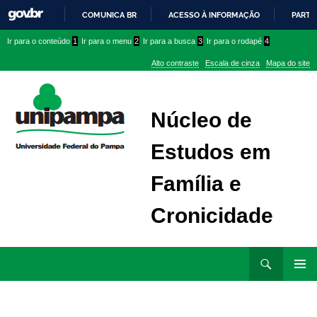
COMUNICA BR
ACESSO À INFORMAÇÃO
PARTI
IR
Ir
Ir
Ir
Ir para o conteúdo
1
Ir para o menu
2
Ir para a busca
3
Ir para o rodapé
4
PARA
para
para
para
O
Alto contraste
Escala de cinza
Mapa do site
CONTEÚDO
conteúdo
menu
menu
superior
lateral
Núcleo de
Estudos em
Família e
Cronicidade
Ir
Pesquisar
para
MENU
rodapé
PRINCI