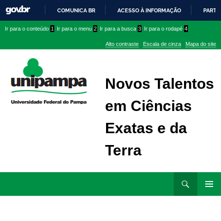
COMUNICA BR
ACESSO À INFORMAÇÃO
PARTI
IR
Ir
Ir
Ir
Ir para o conteúdo
1
Ir para o menu
2
Ir para a busca
3
Ir para o rodapé
4
PARA
para
para
para
O
Alto contraste
Escala de cinza
Mapa do site
CONTEÚDO
conteúdo
menu
menu
superior
lateral
Novos Talentos
em Ciências
Exatas e da
Terra
Ir
Pesquisar
para
MENU
rodapé
PRINCI