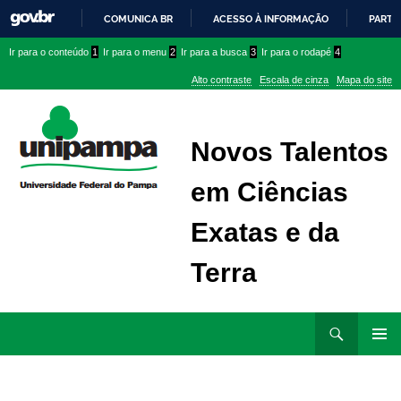
COMUNICA BR
ACESSO À INFORMAÇÃO
PARTI
IR
Ir
Ir
Ir
Ir para o conteúdo
1
Ir para o menu
2
Ir para a busca
3
Ir para o rodapé
4
PARA
para
para
para
O
Alto contraste
Escala de cinza
Mapa do site
CONTEÚDO
conteúdo
menu
menu
superior
lateral
Novos Talentos
em Ciências
Exatas e da
Terra
Ir
Pesquisar
para
MENU
rodapé
PRINCI