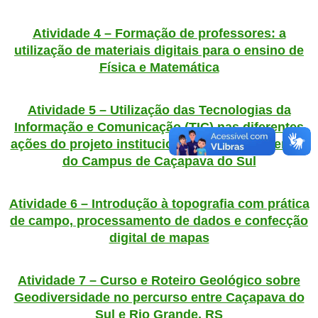
Atividade 4 – Formação de professores: a
utilização de materiais digitais para o ensino de
Física e Matemática
Atividade 5 – Utilização das Tecnologias da
Informação e Comunicação (TIC) nas diferentes
ações do projeto institucional de Novos Talentos
do Campus de Caçapava do Sul
Atividade 6 – Introdução à topografia com prática
de campo, processamento de dados e confecção
digital de mapas
Atividade 7 – Curso e Roteiro Geológico sobre
Geodiversidade no percurso entre Caçapava do
Sul e Rio Grande, RS