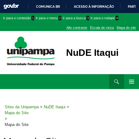
COMUNICA BR
ACESSO À INFORMAÇÃO
PARTI
IR
Ir
Ir
Ir
Ir para o conteúdo
1
Ir para o menu
2
Ir para a busca
3
Ir para o rodapé
4
PARA
para
para
para
O
Alto contraste
Escala de cinza
Mapa do site
CONTEÚDO
conteúdo
menu
menu
superior
lateral
NuDE Itaqui
Ir
Pesquisar
para
MENU
rodapé
PRINCI
Sites da Unipampa
>
NuDE Itaqui
>
Mapa do Site
>
Mapa do Site