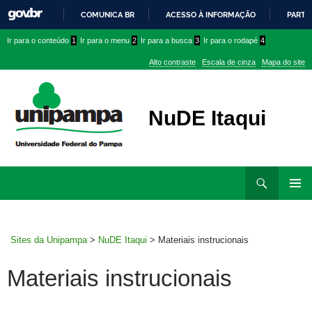
COMUNICA BR
ACESSO À INFORMAÇÃO
PARTI
IR
Ir
Ir
Ir
Ir para o conteúdo
1
Ir para o menu
2
Ir para a busca
3
Ir para o rodapé
4
PARA
para
para
para
O
Alto contraste
Escala de cinza
Mapa do site
CONTEÚDO
conteúdo
menu
menu
superior
lateral
NuDE Itaqui
Ir
Pesquisar
para
MENU
rodapé
PRINCI
Sites da Unipampa
>
NuDE Itaqui
>
Materiais instrucionais
Materiais instrucionais