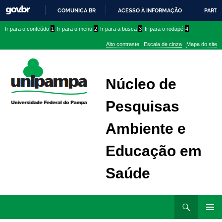
COMUNICA BR
ACESSO À INFORMAÇÃO
PARTI
IR
Ir
Ir
Ir
Ir para o conteúdo
1
Ir para o menu
2
Ir para a busca
3
Ir para o rodapé
4
PARA
para
para
para
O
Alto contraste
Escala de cinza
Mapa do site
CONTEÚDO
conteúdo
menu
menu
superior
lateral
Núcleo de
Pesquisas
Ambiente e
Educação em
Saúde
Ir
Pesquisar
para