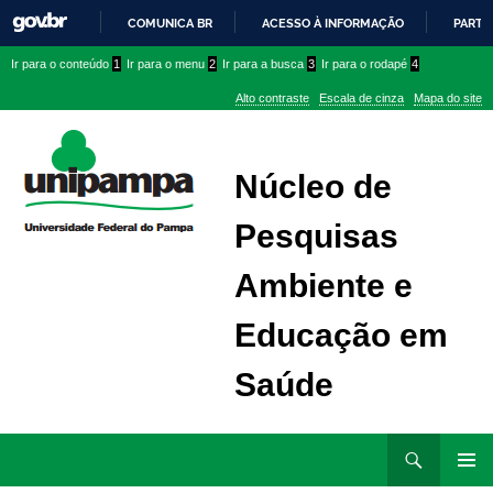
COMUNICA BR
ACESSO À INFORMAÇÃO
PARTI
IR
Ir
Ir
Ir
Ir para o conteúdo
1
Ir para o menu
2
Ir para a busca
3
Ir para o rodapé
4
PARA
para
para
para
O
Alto contraste
Escala de cinza
Mapa do site
CONTEÚDO
conteúdo
menu
menu
superior
lateral
Núcleo de
Pesquisas
Ambiente e
Educação em
Saúde
Ir
Pesquisar
para