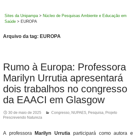
MENU
rodapé
PRINCI
Sites da Unipampa
>
Núcleo de Pesquisas Ambiente e Educação em
Saúde
>
EUROPA
Arquivo da tag: EUROPA
Rumo à Europa: Professora
Marilyn Urrutia apresentará
dois trabalhos no congresso
da EAACI em Glasgow
30 de maio de 2025
Congresso
,
NUPAES
,
Pesquisa
,
Projeto
Prescrevendo Natureza
A professora
Marilyn Urrutia
participará como autora e