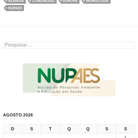
ALERGIA
CONGRESSO
EUROPA
IMUNOLOGIA
NUPAES
Pesquisar
por:
AGOSTO 2026
D
S
T
Q
Q
S
S
1