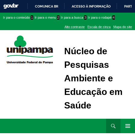
COMUNICA BR
ACESSO À INFORMAÇÃO
PARTI
IR
Ir
Ir
Ir
Ir para o conteúdo
1
Ir para o menu
2
Ir para a busca
3
Ir para o rodapé
4
PARA
para
para
para
O
Alto contraste
Escala de cinza
Mapa do site
CONTEÚDO
conteúdo
menu
menu
superior
lateral
Núcleo de
Pesquisas
Ambiente e
Educação em
Saúde
Ir
Pesquisar
para