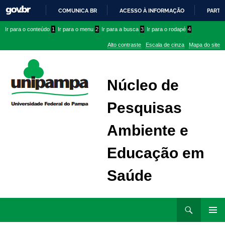
COMUNICA BR
ACESSO À INFORMAÇÃO
PARTI
IR
Ir
Ir
Ir
Ir para o conteúdo
1
Ir para o menu
2
Ir para a busca
3
Ir para o rodapé
4
PARA
para
para
para
O
Alto contraste
Escala de cinza
Mapa do site
CONTEÚDO
conteúdo
menu
menu
superior
lateral
Núcleo de
Pesquisas
Ambiente e
Educação em
Saúde
Ir
Pesquisar
para