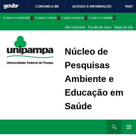
COMUNICA BR
ACESSO À INFORMAÇÃO
PARTI
IR
Ir
Ir
Ir
Ir para o conteúdo
1
Ir para o menu
2
Ir para a busca
3
Ir para o rodapé
4
PARA
para
para
para
O
Alto contraste
Escala de cinza
Mapa do site
CONTEÚDO
conteúdo
menu
menu
superior
lateral
Núcleo de
Pesquisas
Ambiente e
Educação em
Saúde
Ir
Pesquisar
para