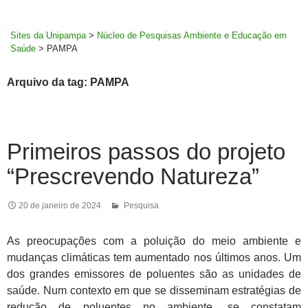
MENU
rodapé
PRINCI
Sites da Unipampa
>
Núcleo de Pesquisas Ambiente e Educação em
Saúde
>
PAMPA
Arquivo da tag: PAMPA
Primeiros passos do projeto
“Prescrevendo Natureza”
20 de janeiro de 2024
Pesquisa
As preocupações com a poluição do meio ambiente e
mudanças climáticas tem aumentado nos últimos anos. Um
dos grandes emissores de poluentes são as unidades de
saúde. Num contexto em que se disseminam estratégias de
redução de poluentes no ambiente, se constatam