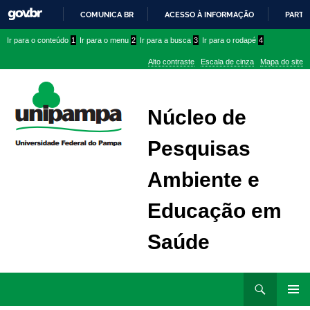
COMUNICA BR
ACESSO À INFORMAÇÃO
PARTI
IR
Ir
Ir
Ir
Ir para o conteúdo
1
Ir para o menu
2
Ir para a busca
3
Ir para o rodapé
4
PARA
para
para
para
O
Alto contraste
Escala de cinza
Mapa do site
CONTEÚDO
conteúdo
menu
menu
superior
lateral
Núcleo de
Pesquisas
Ambiente e
Educação em
Saúde
Ir
Pesquisar
para