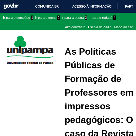
COMUNICA BR
ACESSO À INFORMAÇÃO
PARTI
IR
Ir
Ir
Ir
Ir para o conteúdo
1
Ir para o menu
2
Ir para a busca
3
Ir para o rodapé
4
PARA
para
para
para
O
Alto contraste
Escala de cinza
Mapa do site
CONTEÚDO
conteúdo
menu
menu
superior
lateral
As Políticas
Públicas de
Formação de
Professores em
impressos
pedagógicos: O
caso da Revista