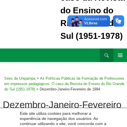
do Ensino do
Rio Grande do
Sul (1951-1978)
Ir
Pesquisar
para
MENU
rodapé
PRINCI
Sites da Unipampa
>
As Políticas Públicas de Formação de Professores
em impressos pedagógicos: O caso da Revista do Ensino do Rio Grande
do Sul (1951-1978)
>
Dezembro-Janeiro-Fevereiro de 1994
Dezembro-Janeiro-Fevereiro
de 1994
Este site utiliza cookies para melhorar a
experiência de navegação dos usuários. Ao
continuar utilizando o site, você concorda com a