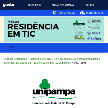
Pular
COMUNICA BR
ACESSO À INFORMAÇÃO
PARTICIPE
LE
para
o
IR
Alto contraste
Mapa do site
PARA
conteúdo
O
CONTEÚDO
Sites da Unipampa
>
Residência em TIC
>
Sem categoria
>
Aula inaugural marca o
início das atividades do Residência em TIC na UNIPAMPA
>
IMG_3895