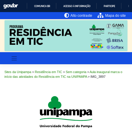
Pular
COMUNICA BR
ACESSO À INFORMAÇÃO
PARTICIPE
LE
para
o
IR
Alto contraste
Mapa do site
PARA
conteúdo
O
CONTEÚDO
Sites da Unipampa
>
Residência em TIC
>
Sem categoria
>
Aula inaugural marca o
início das atividades do Residência em TIC na UNIPAMPA
>
IMG_3897